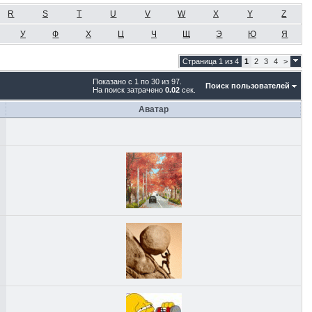
R
S
T
U
V
W
X
Y
Z
У
Ф
Х
Ц
Ч
Щ
Э
Ю
Я
Страница 1 из 4
1
2
3
4
>
Показано с 1 по 30 из 97.
Поиск пользователей
На поиск затрачено
0.02
сек.
Аватар