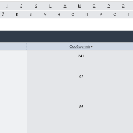
I
J
K
L
M
N
O
P
Q
Й
К
Л
М
Н
О
П
Р
С
Т
Сообщений
241
92
86