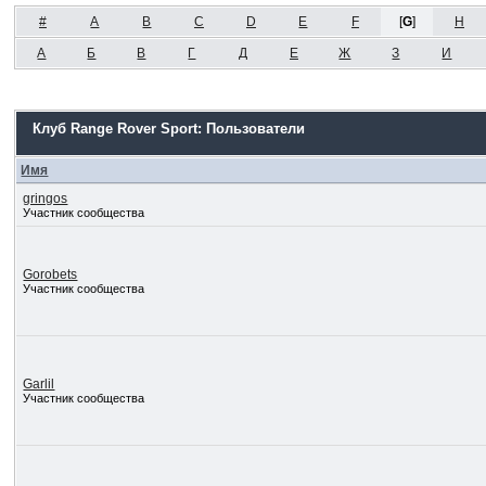
#
A
B
C
D
E
F
[
G
]
H
А
Б
В
Г
Д
Е
Ж
З
И
Клуб Range Rover Sport: Пользователи
Имя
gringos
Участник сообщества
Gorobets
Участник сообщества
Garlil
Участник сообщества