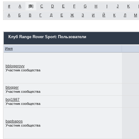
#
A
[
B
]
C
D
E
F
G
H
I
J
K
А
Б
В
Г
Д
Е
Ж
З
И
Й
К
Л
М
Клуб Range Rover Sport: Пользователи
Имя
bblogerovv
Участник сообщества
blogger
Участник сообщества
boj1987
Участник сообщества
bapbapos
Участник сообщества