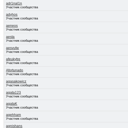
adr1nal1n
Участник сообщества
adyhos
Участник сообщества
aeneos
Участник сообщества
aesta
Участник сообщества
aesvufw
Участник сообщества
afeukytre
Участник сообщества
Afortunado
Участник сообщества
agasakowicz
Участник сообщества
agata123
Участник сообщества
agataK
Участник сообщества
agehham
Участник сообщества
agnishans