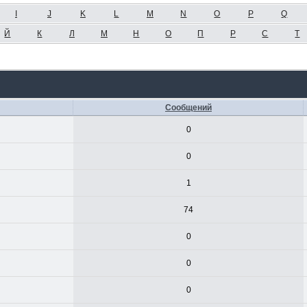
I
J
K
L
M
N
O
P
Q
Й
К
Л
М
Н
О
П
Р
С
Т
Сообщений
0
0
1
74
0
0
0