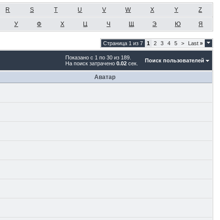
R
S
T
U
V
W
X
Y
Z
У
Ф
Х
Ц
Ч
Щ
Э
Ю
Я
Страница 1 из 7
1
2
3
4
5
>
Last
»
Показано с 1 по 30 из 189.
Поиск пользователей
На поиск затрачено
0.02
сек.
Аватар