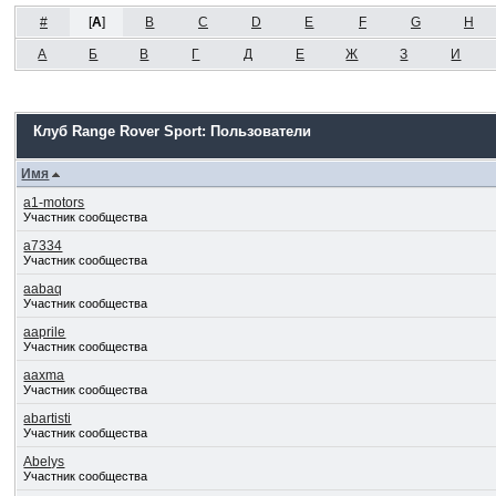
#
[
A
]
B
C
D
E
F
G
H
А
Б
В
Г
Д
Е
Ж
З
И
Клуб Range Rover Sport: Пользователи
Имя
a1-motors
Участник сообщества
a7334
Участник сообщества
aabaq
Участник сообщества
aaprile
Участник сообщества
aaxma
Участник сообщества
abartisti
Участник сообщества
Abelys
Участник сообщества