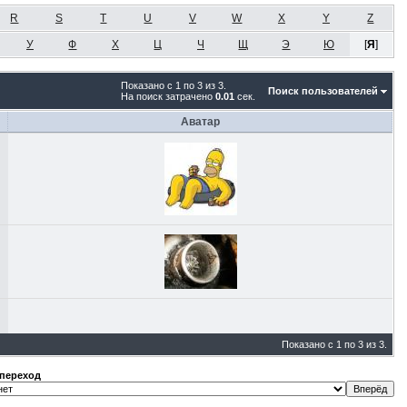
R
S
T
U
V
W
X
Y
Z
У
Ф
Х
Ц
Ч
Щ
Э
Ю
[
Я
]
Показано с 1 по 3 из 3.
Поиск пользователей
На поиск затрачено
0.01
сек.
Аватар
Показано с 1 по 3 из 3.
переход