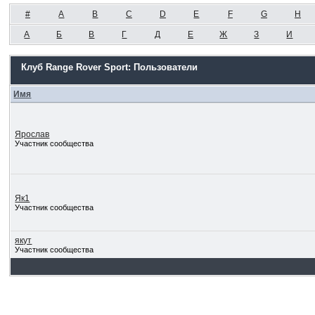
#
A
B
C
D
E
F
G
H
А
Б
В
Г
Д
Е
Ж
З
И
Клуб Range Rover Sport: Пользователи
Имя
Ярослав
Участник сообщества
Як1
Участник сообщества
якут
Участник сообщества