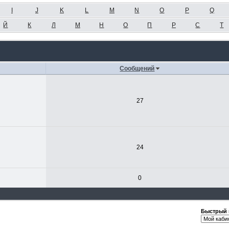
I
J
K
L
M
N
O
P
Q
Й
К
Л
М
Н
О
П
Р
С
Т
Сообщений
27
24
0
Быстрый 