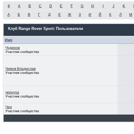
#
A
B
C
D
E
F
G
H
I
J
K
А
Б
В
Г
Д
Е
Ж
З
И
Й
К
Л
М
Клуб Range Rover Sport: Пользователи
Имя
Чудинов
Участник сообщества
Чижов Владислав
Участник сообщества
чернуха
Участник сообщества
Чен
Участник сообщества