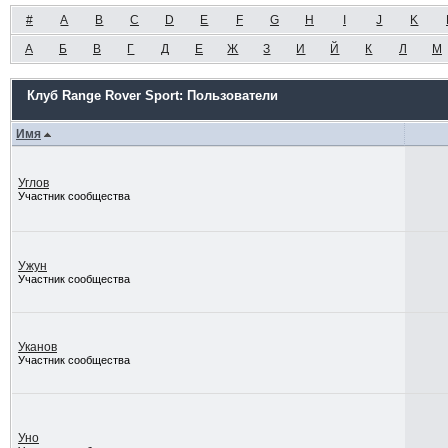
#
A
B
C
D
E
F
G
H
I
J
K
А
Б
В
Г
Д
Е
Ж
З
И
Й
К
Л
М
Клуб Range Rover Sport: Пользователи
Имя
Углов
Участник сообщества
Ужун
Участник сообщества
Уканов
Участник сообщества
Уно