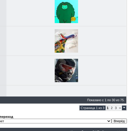
Показано с 1 по 30 из 75.
Страница 1 из 3
1
2
3
>
переход