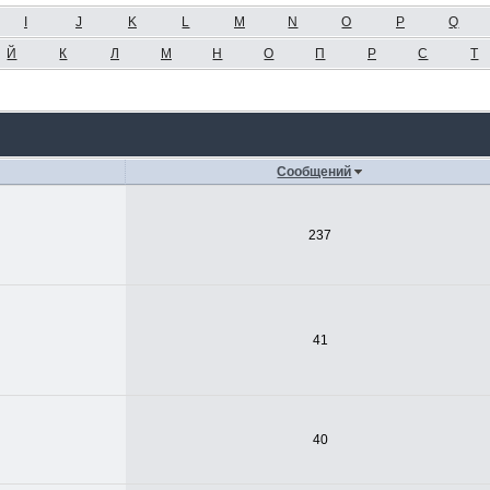
I
J
K
L
M
N
O
P
Q
Й
К
Л
М
Н
О
П
Р
С
Т
Сообщений
237
41
40