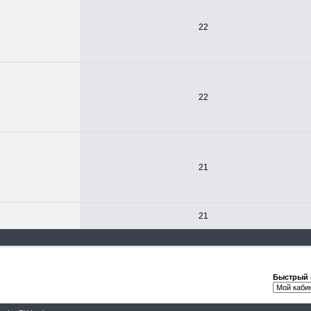
22
22
21
21
Быстрый 