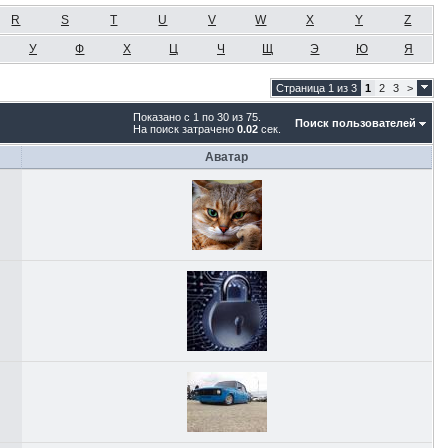
R
S
T
U
V
W
X
Y
Z
У
Ф
Х
Ц
Ч
Щ
Э
Ю
Я
Страница 1 из 3
1
2
3
>
Показано с 1 по 30 из 75.
Поиск пользователей
На поиск затрачено
0.02
сек.
Аватар