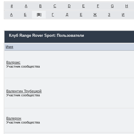
#
A
B
C
D
E
F
G
H
А
Б
[
В
]
Г
Д
Е
Ж
З
И
Клуб Range Rover Sport: Пользователи
Имя
Валракс
Участник сообщества
Валентин Трубецкой
Участник сообщества
Валерон
Участник сообщества