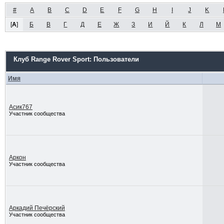
#
A
B
C
D
E
F
G
H
I
J
K
[
А
]
Б
В
Г
Д
Е
Ж
З
И
Й
К
Л
М
Клуб Range Rover Sport: Пользователи
Имя
Асик767
Участник сообщества
Аркон
Участник сообщества
Аркадий Печёрский
Участник сообщества