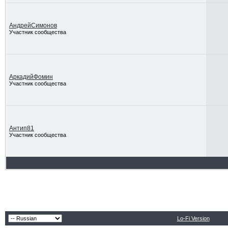
АндрейСимонов
Участник сообщества
АркадийФомин
Участник сообщества
Антип81
Участник сообщества
Lo-Fi Version