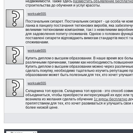
недвижимости. Также здесь
разместить объявление бесплатно
строительства до обучения и услуг красоты.
worksale555
Постачальник сигарет. Постачальник сигарет - це особа чи ко
ланка в ланцюгу постачання тютюнових виробів, яка забезпечу
великими тютюновими компаніями, так і з невеликими виробника
для задоволення попиту споживачів. Однією з головних функцій
поставлені сигарети відповідають вимогам стандартів якості т
споживачами.
worksale555
Купить диплом о высшем образовании. В наше время все бол
различными причинами, такими как необходимость повышения 
Купить диплом о высшем образовании можно через различные к
сделать покупку, необходимо тщательно изучить репутацию п
образовании может быть полезным для тех, кто хочет улучшит
worksale555
Складчина топ курсов. Складчина топ курсов - это способ со
объединиться, чтобы приобрести интересующий их курс или тр
возникла из желания сделать обучение
1c курсы бесплатно
до
препятствием для тех, кто хочет развиваться и улучшить сво
более низкой цене.