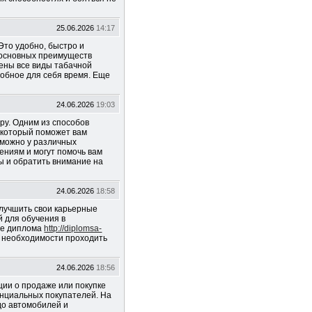
25.06.2026
14:17
Это удобно, быстро и
з основных преимуществ
лены все виды табачной
удобное для себя время. Еще
24.06.2026
19:03
ру. Одним из способов
 который поможет вам
 можно у различных
ениям и могут помочь вам
ы и обратить внимание на
24.06.2026
18:58
улучшить свои карьерные
й для обучения в
ие диплома
http://diplomsa-
з необходимости проходить
24.06.2026
18:56
ии о продаже или покупке
енциальных покупателей. На
до автомобилей и