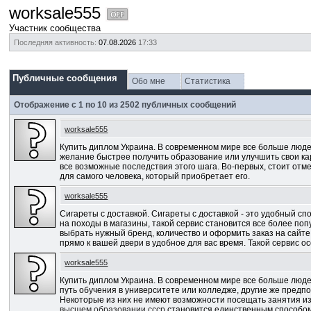
worksale555
Участник сообщества
Последняя активность:
07.08.2026
17:33
Публичные сообщения
Обо мне
Статистика
Отображение с 1 по
10
из
2502
публичных сообщений
worksale555
Купить диплом Украина. В современном мире все больше люде
желание быстрее получить образование или улучшить свои к
все возможные последствия этого шага. Во-первых, стоит отм
для самого человека, который приобретает его.
worksale555
Сигареты с доставкой. Сигареты с доставкой - это удобный с
на походы в магазины, такой сервис становится все более поп
выбрать нужный бренд, количество и оформить заказ на сайт
прямо к вашей двери в удобное для вас время. Такой сервис о
worksale555
Купить диплом Украина. В современном мире все больше люде
путь обучения в университете или колледже, другие же предп
Некоторые из них не имеют возможности посещать занятия из-
высшем образовании ссср
становится единственным способом 