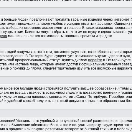
 и больше людей предпочитают покупать табачные изделия через интернет. 
сортимент продукции, а также удобные условия оплаты и доставки. Одним и
сть выбора из огромного ассортимента товаров. В таких магазинах представ
ессуары к ним. Клиенты могут выбрать то, что им по вкусу, и сделать заказ в 
 цена
магазина является возможность экономии времени и средств.
ше людей задумываются о том, как можно улучшить свое образование и карье
го заведения. В Екатеринбурге существует возможность купить диплом вуза,
сить свой профессиональный статус. Купить диплом
перейти
в Екатеринбурге
тства или частные лица, которые имеют доступ к официальным учебным завед
шение о покупке диплома, следует тщательно изучить все возможные вариант
ом мире все больше людей стремятся получить высшее образование, чтобы 
нако не всегда у всех есть возможность уделить достаточно времени и усили
 к услугам покупки дипломов специалистов в Санкт-Петербурге. Приобретен
ый и удобный способ получить заветный документ о высшем образовании бе
ъявлений Украины - это удобный и популярный способ размещения информац
ть свое объявление абсолютно бесплатно и получить широкую аудиторию пот
я о продаже или покупке различных товаров: от бытовой техники и мебели 