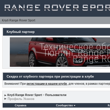
Клуб Range Rover Sport
Клубный партнер
Скидка от клубного партнера при регистрации в клубе
Внимание! При
регистрации в нашем клубе
, для членов, в рамках партн
Клуб Range Rover Sport
>
Пользователи
Профиль Уканов
Справка
Сообщество
К