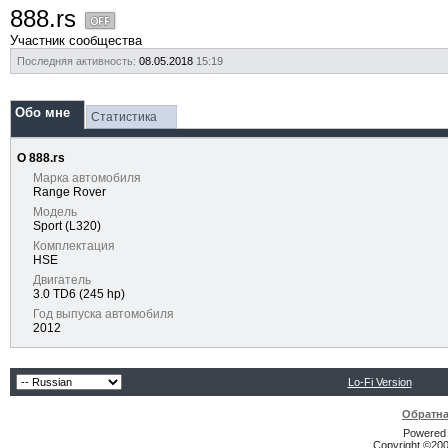
888.rs
Участник сообщества
Последняя активность:
08.05.2018
15:19
Обо мне
Статистика
О 888.rs
Марка автомобиля
Range Rover
Модель
Sport (L320)
Комплектация
HSE
Двигатель
3.0 TD6 (245 hp)
Год выпуска автомобиля
2012
Lo-Fi Version
Обратна
Powered b
Copyright ©2000