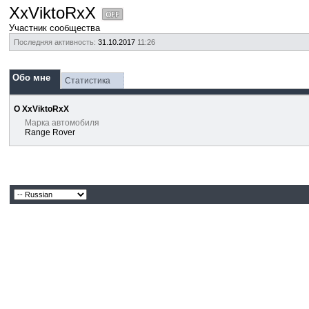
XxViktoRxX
Участник сообщества
Последняя активность:
31.10.2017
11:26
Обо мне
Статистика
О XxViktoRxX
Марка автомобиля
Range Rover