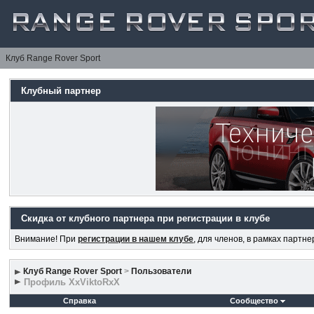
Клуб Range Rover Sport
Клубный партнер
Скидка от клубного партнера при регистрации в клубе
Внимание! При
регистрации в нашем клубе
, для членов, в рамках партн
Клуб Range Rover Sport
>
Пользователи
Профиль XxViktoRxX
Справка
Сообщество