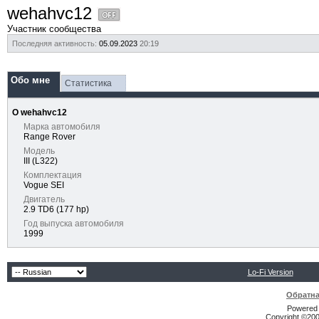
wehahvc12
Участник сообщества
Последняя активность:
05.09.2023
20:19
Обо мне
Статистика
О wehahvc12
Марка автомобиля
Range Rover
Модель
III (L322)
Комплектация
Vogue SEI
Двигатель
2.9 TD6 (177 hp)
Год выпуска автомобиля
1999
Lo-Fi Version
Обратна
Powered b
Copyright ©2000