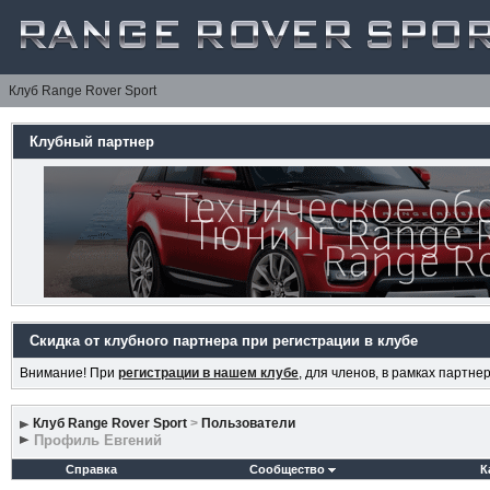
Клуб Range Rover Sport
Клубный партнер
Скидка от клубного партнера при регистрации в клубе
Внимание! При
регистрации в нашем клубе
, для членов, в рамках партн
Клуб Range Rover Sport
>
Пользователи
Профиль Евгений
Справка
Сообщество
К