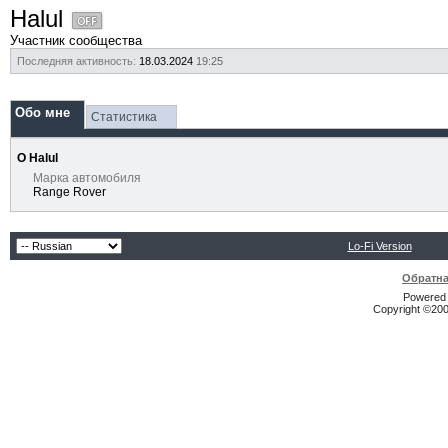
Halul
Участник сообщества
Последняя активность:
18.03.2024
19:25
Обо мне
Статистика
О Halul
Марка автомобиля
Range Rover
Lo-Fi Version
Обратна
Powered b
Copyright ©2000