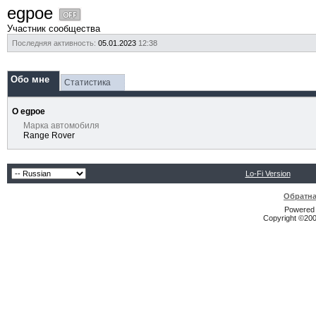
egpoe
Участник сообщества
Последняя активность:
05.01.2023
12:38
Обо мне
Статистика
О egpoe
Марка автомобиля
Range Rover
Lo-Fi Version
Обратна
Powered b
Copyright ©2000