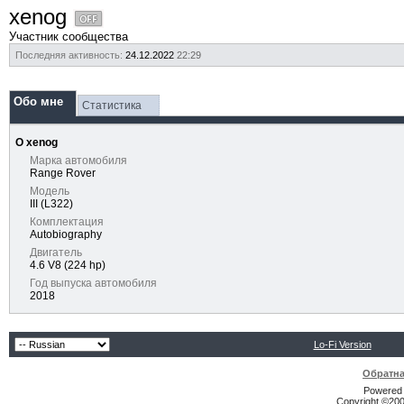
xenog
Участник сообщества
Последняя активность:
24.12.2022
22:29
Обо мне
Статистика
О xenog
Марка автомобиля
Range Rover
Модель
III (L322)
Комплектация
Autobiography
Двигатель
4.6 V8 (224 hp)
Год выпуска автомобиля
2018
Lo-Fi Version
Обратна
Powered b
Copyright ©2000