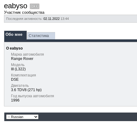
eabyso
Участник сообщества
Последняя активность:
02.11.2022
13:44
Обо мне
Статистика
О eabyso
Марка автомобиля
Range Rover
Модель
III (L322)
Комплектация
DSE
Двигатель
3.6 TDV8 (271 hp)
Год выпуска автомобиля
1996