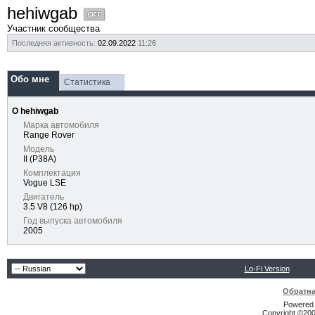
hehiwgab
Участник сообщества
Последняя активность:
02.09.2022
11:26
Обо мне
Статистика
О hehiwgab
Марка автомобиля
Range Rover
Модель
II (P38A)
Комплектация
Vogue LSE
Двигатель
3.5 V8 (126 hp)
Год выпуска автомобиля
2005
Lo-Fi Version
Обратна
Powered b
Copyright ©2000