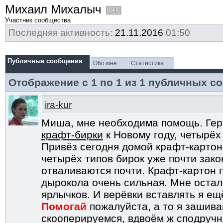
Михаил Михалыч
Участник сообщества
Последняя активность:
21.11.2016
01:50
Публичные сообщения
Обо мне
Статистика
Отображение с 1 по
1
из
1
публичных с
ira-kur
Миша, мне необходима помощь. Гер
крафт-бирки
к Новому году, четырёх 
Привёз сегодня домой крафт-картон
четырёх типов бирок уже почти зако
отваливаются почти. Крафт-картон 
дырокола очень сильная. Мне остало
ярлычков. И верёвки вставлять я ещ
Помогай
пожалуйста, а то я зашив
скооперируемся, вдвоём ж сподруч