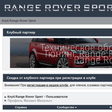
Клуб Range Rover Sport
Клубный партнер
Скидка от клубного партнера при регистрации в клубе
Внимание! При
регистрации в нашем клубе
, для членов, в рамках партн
Клуб Range Rover Sport
>
Пользователи
Профиль Михаил Михалыч
Справка
Сообщество
К