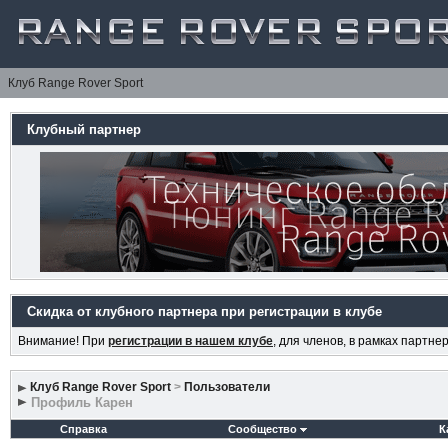
Клуб Range Rover Sport
Клубный партнер
Скидка от клубного партнера при регистрации в клубе
Внимание! При
регистрации в нашем клубе
, для членов, в рамках партн
Клуб Range Rover Sport
>
Пользователи
Профиль Карен
Справка
Сообщество
К