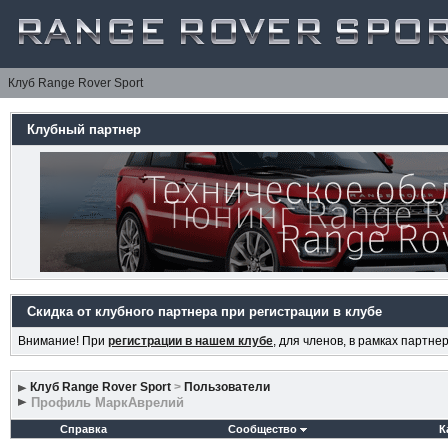
Клуб Range Rover Sport
Клубный партнер
Скидка от клубного партнера при регистрации в клубе
Внимание! При
регистрации в нашем клубе
, для членов, в рамках партн
Клуб Range Rover Sport
>
Пользователи
Профиль МаркАврелий
Справка
Сообщество
К