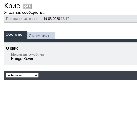
Крис
Участник сообщества
Последняя активность:
19.03.2020
16:17
Обо мне
Статистика
О Крис
Марка автомобиля
Range Rover