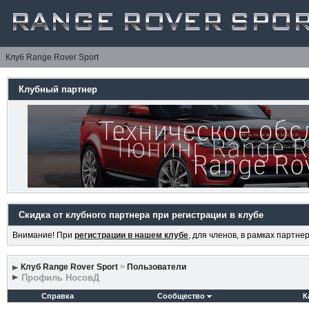
Клуб Range Rover Sport
Клубный партнер
Скидка от клубного партнера при регистрации в клубе
Внимание! При
регистрации в нашем клубе
, для членов, в рамках партн
Клуб Range Rover Sport
>
Пользователи
Профиль НосовД
Справка
Сообщество
К