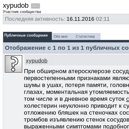
xypudob
Участник сообщества
Последняя активность:
16.11.2016
02:11
Публичные сообщения
Обо мне
Статистика
Отображение с 1 по
1
из
1
публичных с
xypudob
При обширном атеросклерозе сосуд
первостепенными признаками являю
шумы в ушах, потеря памяти, головн
глазах, моментальная утомляемость
том числе и в дневное время суток
c
холестерин неуклонно приводит к с
отложению бляшек на стеночках сос
тромбов изъявлению стенок сосудо
выраженными симптомами подобного