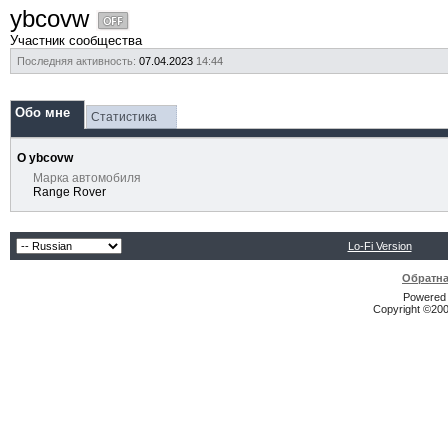
ybcovw
Участник сообщества
Последняя активность:
07.04.2023
14:44
Обо мне
Статистика
О ybcovw
Марка автомобиля
Range Rover
Lo-Fi Version
Обратна
Powered b
Copyright ©2000