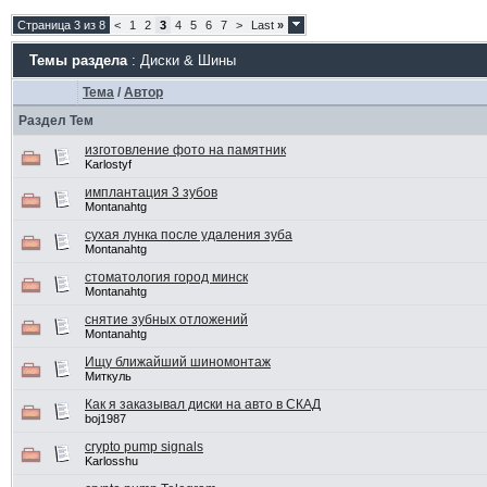
Страница 3 из 8
<
1
2
3
4
5
6
7
>
Last
»
Темы раздела
: Диски & Шины
Тема
/
Автор
Раздел Тем
изготовление фото на памятник
Karlostyf
имплантация 3 зубов
Montanahtg
сухая лунка после удаления зуба
Montanahtg
стоматология город минск
Montanahtg
снятие зубных отложений
Montanahtg
Ищу ближайший шиномонтаж
Миткуль
Как я заказывал диски на авто в СКАД
boj1987
crypto pump signals
Karlosshu