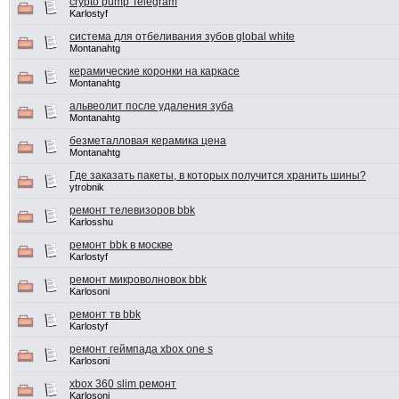
crypto pump Telegram
Karlostyf
система для отбеливания зубов global white
Montanahtg
керамические коронки на каркасе
Montanahtg
альвеолит после удаления зуба
Montanahtg
безметалловая керамика цена
Montanahtg
Где заказать пакеты, в которых получится хранить шины?
ytrobnik
ремонт телевизоров bbk
Karlosshu
ремонт bbk в москве
Karlostyf
ремонт микроволновок bbk
Karlosoni
ремонт тв bbk
Karlostyf
ремонт геймпада xbox one s
Karlosoni
xbox 360 slim ремонт
Karlosoni