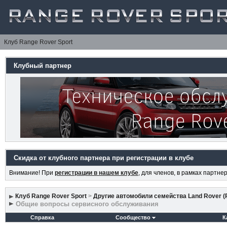
Клуб Range Rover Sport
Клубный партнер
Скидка от клубного партнера при регистрации в клубе
Внимание! При
регистрации в нашем клубе
, для членов, в рамках партн
Клуб Range Rover Sport
>
Другие автомобили семейства Land Rover (
Общие вопросы сервисного обслуживания
Справка
Сообщество
К