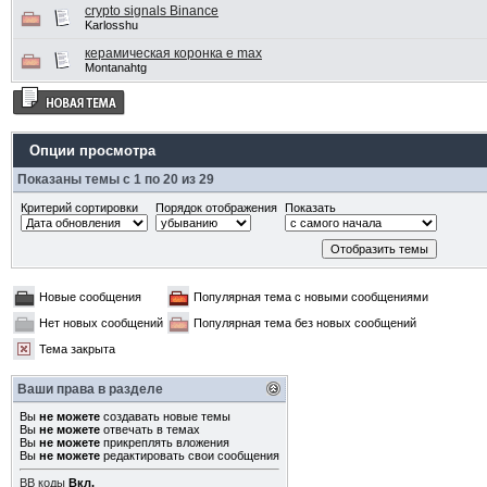
crypto signals Binance
Karlosshu
керамическая коронка e max
Montanahtg
Опции просмотра
Показаны темы с 1 по 20 из 29
Критерий сортировки
Порядок отображения
Показать
Новые сообщения
Популярная тема с новыми сообщениями
Нет новых сообщений
Популярная тема без новых сообщений
Тема закрыта
Ваши права в разделе
Вы
не можете
создавать новые темы
Вы
не можете
отвечать в темах
Вы
не можете
прикреплять вложения
Вы
не можете
редактировать свои сообщения
BB коды
Вкл.