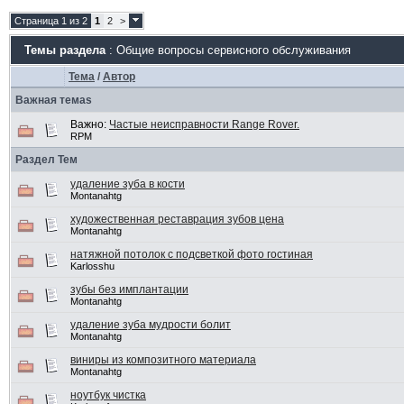
Страница 1 из 2
1
2
>
Темы раздела
: Общие вопросы сервисного обслуживания
Тема
/
Автор
Важная темаs
Важно:
Частые неисправности Range Rover.
RPM
Раздел Тем
удаление зуба в кости
Montanahtg
художественная реставрация зубов цена
Montanahtg
натяжной потолок с подсветкой фото гостиная
Karlosshu
зубы без имплантации
Montanahtg
удаление зуба мудрости болит
Montanahtg
виниры из композитного материала
Montanahtg
ноутбук чистка