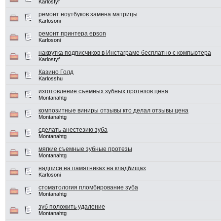
Karlostyf
ремонт ноутбуков замена матрицы
Karlosoni
ремонт принтера epson
Karlosoni
накрутка подписчиков в Инстаграме бесплатно с компьютера
Karlostyf
Казино Голд
Karlosshu
изготовление съемных зубных протезов цена
Montanahtg
композитные виниры отзывы кто делал отзывы цена
Montanahtg
сделать анестезию зуба
Montanahtg
мягкие съемные зубные протезы
Montanahtg
надписи на памятниках на кладбищах
Karlosoni
стоматология пломбирование зуба
Montanahtg
зуб положить удаление
Montanahtg