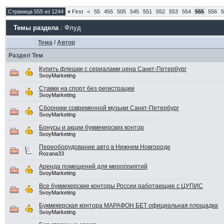
Страница 555 из 1244
«
First
<
55
455
505
545
551
552
553
554
555
556
5
Темы раздела
: Флуд
Тема
/
Автор
Раздел Тем
Купить флешки с сериалами цена Санкт-Петербург
SvoyMarketing
Ставки на спорт без регистрации
SvoyMarketing
Сборники современной музыки Санкт-Петербург
SvoyMarketing
Бонусы и акции букмекерских контор
SvoyMarketing
Переоборудование авто в Нижнем Новгороде
Rozana33
Аренда помещений для мероприятий
SvoyMarketing
Все букмекерские конторы России работающие с ЦУПИС
SvoyMarketing
Букмекерская контора МАРАФОН БЕТ официальная площадка
SvoyMarketing