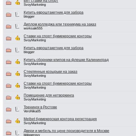
Бет ставки на спорт
SvoyMarketing
Купить евроштакетник для забора
blogger
Диплом колледжа или техникума на заказ
worksale555
Ставки на спорт букмекерские конторы
SvoyMarketing
Купить евроштакетник для забора
blogger
Купить сборники клипов на флешке Калининград
SvoyMarketing
Стеклянные козырьки на заказ
SvoyMarketing
Ставки на спорт букмекерские конторы
SvoyMarketing
Помещение для нетворкинга
SvoyMarketing
Тренинги в Ростове
VeroNika05
Melbet букмекерская контора регистрация
SvoyMarketing
Двери и мебель по цене производителя в Москве
bblogerovv