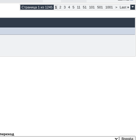
Страница 1 из 1245
1
2
3
4
5
11
51
101
501
1001
>
Last
»
переход