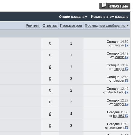
Опции раздела
Искать в этом разделе
Рейтинг
Ответов
Просмотров
Последнее сообщение
Сегодня
14:50
0
1
от
blogger
Сегодня
14:49
0
1
от
Marvin
Сегодня
13:07
0
1
от
blogger
Сегодня
12:43
0
2
от
blogger
Сегодня
12:42
0
2
от
VeroNika05
Сегодня
12:27
0
3
от
blogger
Сегодня
11:50
0
4
от
boj1987
Сегодня
11:42
0
3
от
acontinent