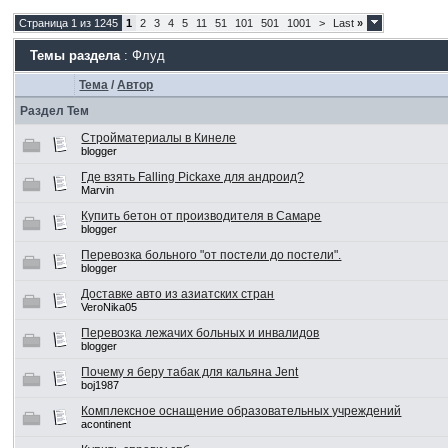
Страница 1 из 1245
1
2
3
4
5
11
51
101
501
1001
>
Last
»
Темы раздела
: Флуд
Тема
/
Автор
Раздел Тем
Стройматериалы в Кинеле
blogger
Где взять Falling Pickaxe для андроид?
Marvin
Купить бетон от производителя в Самаре
blogger
Перевозка больного "от постели до постели".
blogger
Доставке авто из азиатских стран
VeroNika05
Перевозка лежачих больных и инвалидов
blogger
Почему я беру табак для кальяна Jent
boj1987
Комплексное оснащение образовательных учреждений
acontinent