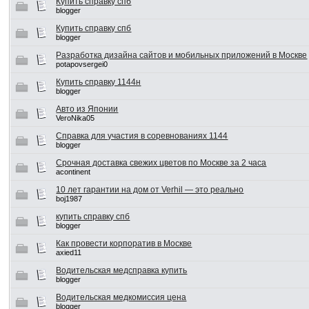
Купить справку спб
blogger
Купить справку спб
blogger
Разработка дизайна сайтов и мобильных приложений в Москве
potapovsergei0
Купить справку 1144н
blogger
Авто из Японии
VeroNika05
Справка для участия в соревнованиях 1144
blogger
Срочная доставка свежих цветов по Москве за 2 часа
acontinent
10 лет гарантии на дом от Verhil — это реально
boj1987
купить справку спб
blogger
Как провести корпоратив в Москве
axied11
Водительская медсправка купить
blogger
Водительская медкомиссия цена
blogger