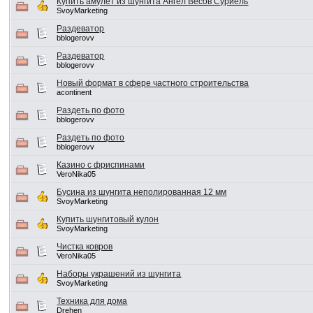
Купить амулет из шунгита Ангел Весов Суриель
SvoyMarketing
Раздеватор
bblogerovv
Раздеватор
bblogerovv
Новый формат в сфере частного строительства
acontinent
Раздеть по фото
bblogerovv
Раздеть по фото
bblogerovv
Казино с фриспинами
VeroNika05
Бусина из шунгита неполированная 12 мм
SvoyMarketing
Купить шунгитовый кулон
SvoyMarketing
Чистка ковров
VeroNika05
Наборы украшений из шунгита
SvoyMarketing
Техника для дома
Drehen