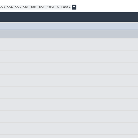
553
554
555
561
601
651
1051
>
Last
»