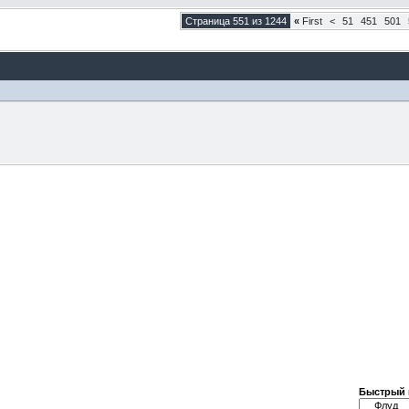
Страница 551 из 1244
«
First
<
51
451
501
Быстрый 