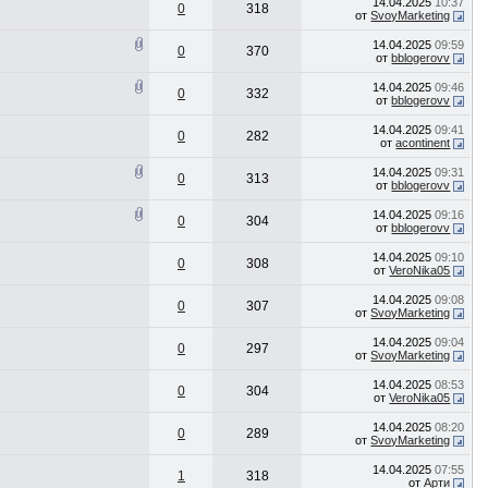
14.04.2025
10:37
0
318
от
SvoyMarketing
14.04.2025
09:59
0
370
от
bblogerovv
14.04.2025
09:46
0
332
от
bblogerovv
14.04.2025
09:41
0
282
от
acontinent
14.04.2025
09:31
0
313
от
bblogerovv
14.04.2025
09:16
0
304
от
bblogerovv
14.04.2025
09:10
0
308
от
VeroNika05
14.04.2025
09:08
0
307
от
SvoyMarketing
14.04.2025
09:04
0
297
от
SvoyMarketing
14.04.2025
08:53
0
304
от
VeroNika05
14.04.2025
08:20
0
289
от
SvoyMarketing
14.04.2025
07:55
1
318
от
Арти