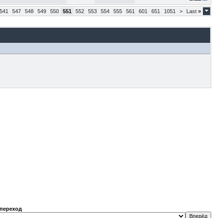
541
547
548
549
550
551
552
553
554
555
561
601
651
1051
>
Last
»
переход