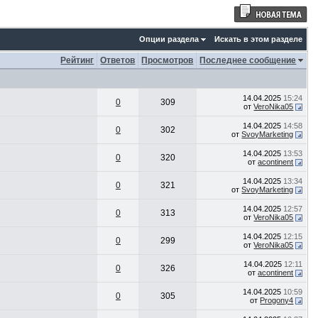
Опции раздела
Искать в этом разделе
Рейтинг
Ответов
Просмотров
Последнее сообщение
14.04.2025
15:24
0
309
от
VeroNika05
14.04.2025
14:58
0
302
от
SvoyMarketing
14.04.2025
13:53
0
320
от
acontinent
14.04.2025
13:34
0
321
от
SvoyMarketing
14.04.2025
12:57
0
313
от
VeroNika05
14.04.2025
12:15
0
299
от
VeroNika05
14.04.2025
12:11
0
326
от
acontinent
14.04.2025
10:59
0
305
от
Progony4