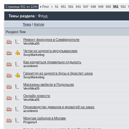
Страница 551 из 1244
«
First
<
51
451
501
541
547
548
549
550
551
552
Темы раздела
: Флуд
Тема
/
Автор
Раздел Тем
Ремонт форсунок в Симферополе
VeroNika05
Четки из шунгита мусульманские
SvoyMarketing
Как научиться правильно отдыхать
acontinent
Гарнитур из шунгита бусы и браслет цена
SvoyMarketing
Магазины мебели в Подольске
VeroNika05
Онлайн новости
VeroNika05
Производство диванов и кроватей на заказ
acontinent
Монтаж заборов в Москве
Progony4