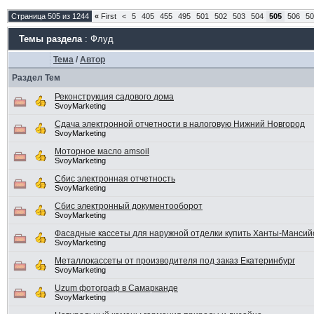
Страница 505 из 1244
«
First
<
5
405
455
495
501
502
503
504
505
506
50
Темы раздела
: Флуд
Тема
/
Автор
Раздел Тем
Реконструкция садового дома
SvoyMarketing
Сдача электронной отчетности в налоговую Нижний Новгород
SvoyMarketing
Моторное масло amsoil
SvoyMarketing
Сбис электронная отчетность
SvoyMarketing
Сбис электронный документооборот
SvoyMarketing
Фасадные кассеты для наружной отделки купить Ханты-Мансий
SvoyMarketing
Металлокассеты от производителя под заказ Екатеринбург
SvoyMarketing
Uzum фотограф в Самарканде
SvoyMarketing