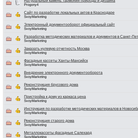
Натуральный камень: гармония природы и дизайна
Progony4
Сайт по разработке локальных актов в Краснодаре
SvoyMarketing
Электронный документооборот официальный сайт
SvoyMarketing
Разработка методических материалов и документов в Санкт-Пе
SvoyMarketing
Заказать нулевую отчетность Москва
SvoyMarketing
Фасадные кассеты Ханты-Мансийск
SvoyMarketing
Внедрение электронного документооборота
SvoyMarketing
Реконструкция брусового дома
SvoyMarketing
Пристройка к дому из каркаса цена
SvoyMarketing
Инструкция по разработке методических материалов в Новосиб
SvoyMarketing
Реконструкция старого дома
SvoyMarketing
Металлокассеты фасадные Салехард
SvoyMarketing