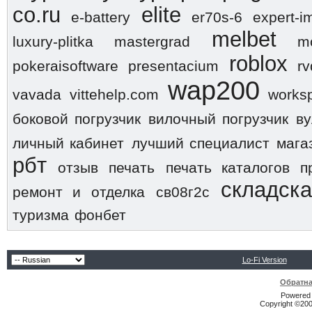
co.ru
elite
e-battery
er70s-6
expert-i
melbet
luxury-plitka
mastergrad
m
roblox
pokeraisoftware
presentacium
rv
wap200
vavada
vittehelp.com
works
боковой погрузчик
вилочный погрузчик
ву
личный кабинет
лучший специалист
мага
рбт
отзыв
печать
печать каталогов
п
складска
ремонт и отделка
св08г2с
туризма
фонбет
Lo-Fi Version
Обратна
Powered b
Copyright ©2000