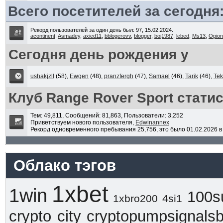
Всего посетителей за сегодня:
Рекорд пользователей за один день был: 97, 15.02.2024.
acontinent
,
Asmadey
,
axied11
,
bblogerovv
,
blogger
,
boj1987
,
lebed
,
Ms13
,
Opio
Сегодня день рождения у
ushakjzll
(58),
Ewgen
(48),
pranzfergh
(47),
Samael
(46),
Tarik
(46),
Te
Клуб Range Rover Sport стати
Тем: 49,811, Сообщений: 81,863, Пользователи: 3,252
Приветствуем нового пользователя,
Edwinannex
Рекорд одновременного пребывания 25,756, это было 01.02.2026 в 
Облако тэгов
1xbet
1win
100s
1xbro200
4si1
crypto city
cryptopumpsignals