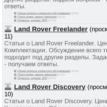
ответы.
Общие вопросы сервисного обслуживания
(30/40)
Check engine, ремонт двигателя
(20/24)
Подвеска, ходовая, КПП
(27/30)
Land Rover Freelander
(прос
11)
Статьи о Land Rover Freelander. Це
Комплектации. Обсуждение всего то
подходит под другие разделы. Зад
- получаем ответы.
Общие вопросы сервисного обслуживания
(33/39)
Check engine, ремонт двигателя
(21/21)
Подвеска, ходовая, КПП
(25/37)
Land Rover Discovery
(просм
10)
Статьи о Land Rover Discovery. Цен