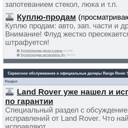
запотеванием стекол, люка и т.п.
Куплю-продам
(просматриваю
Куплю продам: авто, зап. части и др
Внимание! Флуд жестко пресекаетс
штрафуется!
Куплю/продам диски и шины
(42/68)
Куплю/продам автомобиль б/у
(31/37)
Сервисное обслуживание и официальные дилеры Range Rover S
Раздел
Land Rover уже нашел и ис
по гарантии
Специальный раздел с обсуждени
исправлений от Land Rover. Что на
исправляют.